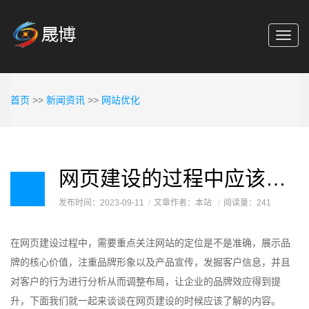
Toggl
navig
首页
>>
新闻资讯
>>
网站优化
网页建设的过程中应该要注意哪些问题
发布时间：2023-09-11
文章作者：本站
阅读量：241
在网页建设过程中，需要重点关注网站的定位是不是准确，展示品
牌的核心价值，注重品牌形象以及产品宣传，发掘客户信息，并且
对客户的行为进行分析从而调整布局，让企业的品牌效应得到提
升，下面我们就一起来谈谈在网页建设的时候应该了解的内容。